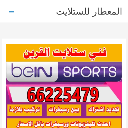
خطي
المعطار للستلايت
لى
لمحتوى