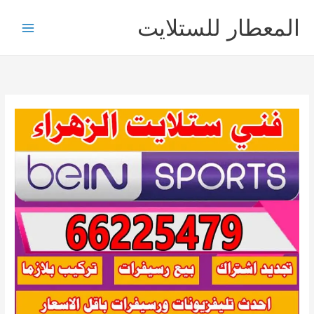
خطي
المعطار للستلايت
لى
لمحتوى