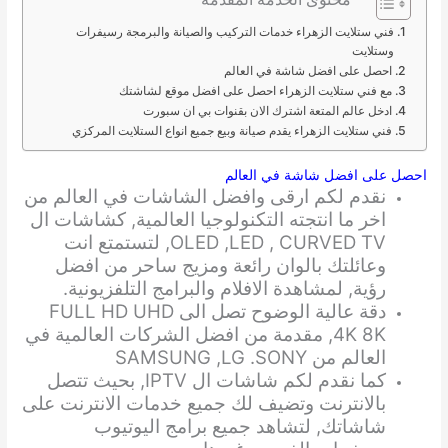
فني ستلايت الزهراء خدمات التركيب والصيانة والبرمجة رسيفرات
وستلايت
احصل على افضل شاشة في العالم
مع فني ستلايت الزهراء احصل على افضل موقع لشاشتك
ادخل عالم المتعة اشترك الان بقنوات بي ان سبورت
فني ستلايت الزهراء يقدم صيانة وبيع جميع انواع الستلايت المركزي
احصل على افضل شاشة في العالم
نقدم لكم ارقى وافضل الشاشات في العالم من
اخر ما انتجته التكنولوجيا العالمية, كشاشات ال
OLED ,LED , CURVED TV, لتستمتع انت
وعائلتك بالوان رائعة ومزيج ساحر من افضل
رؤية, لمشاهدة الافلام والبرامج التلفزيونية.
دقة عالية الوضوح تصل الى FULL HD UHD
4K 8K, مقدمة من افضل الشركات العالمية في
العالم من SAMSUNG ,LG .SONY
كما نقدم لكم شاشات ال IPTV, بحيث تتصل
بالانترنت وتضيف لك جميع خدمات الانترنت على
شاشاتك, لتشاهد جميع برامج اليوتيوب