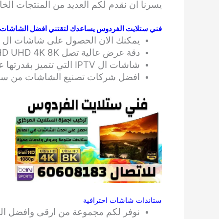
يسرنا ان نقدم لكم العديد من المنتجات الخا
فني ستلايت الفردوس يساعدك لتقتني افضل الشاشات
يمكنك الان الحصول على شاشات ال OLED ,LED , وغيرها من الشاشات الحديثة والمتطورة بافضل التقنيات العالمية.
دقة عرض عالية تصل FULL HD UHD 4K 8K, لتحصل على استمتاع كامل بكل اللحظات انت وعائلتك.
شاشات ال IPTV التي تتميز بقدرتها على ربط الشاشة بالانترنت لتحصل على جميع ميزات الانترنت.
افضل شركات تصنيع الشاشات من سامسونج
ستاندات شاشات احترافية
نوفر لكم مجموعة من ارقى وافضل الس