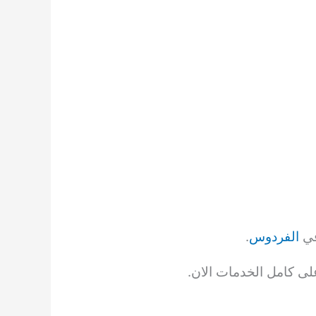
في
الفردوس
.