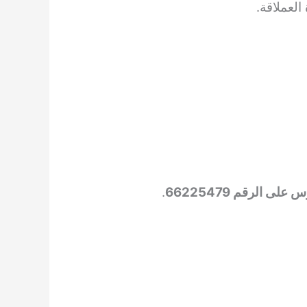
لعملاقة.
ى الرقم 66225479
.