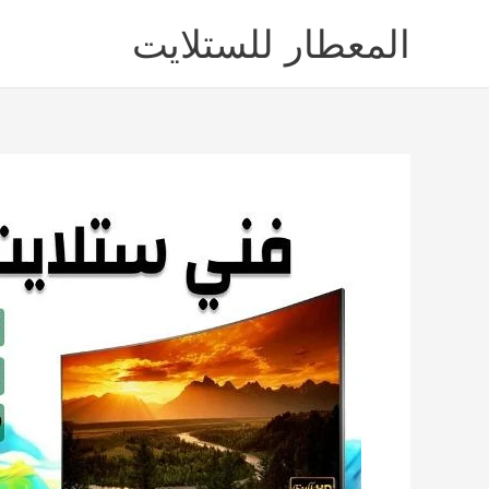
خطي
المعطار للستلايت
لى
لمحتوى