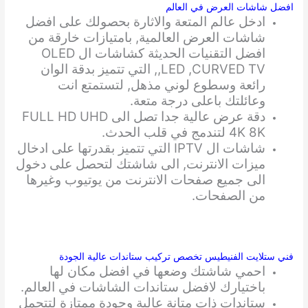
افضل شاشات العرض في العالم
ادخل عالم المتعة والاثارة بحصولك على افضل
شاشات العرض العالمية, بامتيازات خارقة من
افضل التقنيات الحديثة كشاشات ال OLED
,LED ,CURVED TV, التي تتميز بدقة الوان
رائعة وسطوع لوني مذهل, لتستمتع انت
وعائلتك باعلى درجة متعة.
دقة عرض عالية جدا تصل الى FULL HD UHD
4K 8K لتندمج في قلب الحدث.
شاشات ال IPTV التي تتميز بقدرتها على ادخال
ميزات الانترنت, الى شاشتك لتحصل على دخول
الى جميع صفحات الانترنت من يوتيوب وغيرها
من الصفحات.
فني ستلايت الفنيطيس تخصص تركيب ستاندات عالية الجودة
احمي شاشتك وضعها في افضل مكان لها
باختيارك لافضل ستاندات الشاشات في العالم.
ستاندات ذات متانة عالية وجودة ممتازة لتتحمل