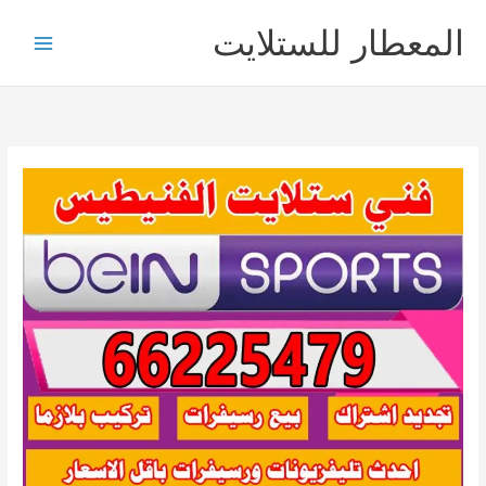
خطي
المعطار للستلايت
لى
لمحتوى