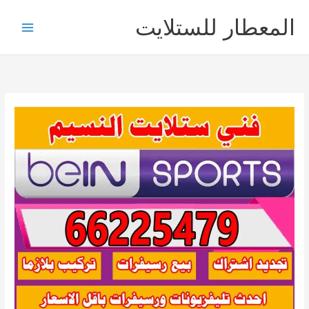
خطي
المعطار للستلايت
لى
لمحتوى