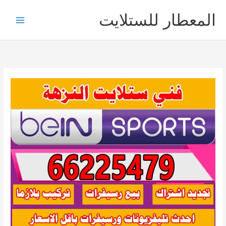
خطي
المعطار للستلايت
لى
لمحتوى