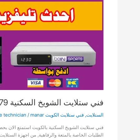
فني ستلايت الشويخ السكنية 66225479 خدمة العملاء
الستلايت
,
فني ستلايت الكويت satellite technician
manar
/
فني ستلايت الشويخ السكنية بالكويت استمتع الان بحص
الطلبات الخاصة بالمتعة والرفاهية, من اجهزة الستلايت