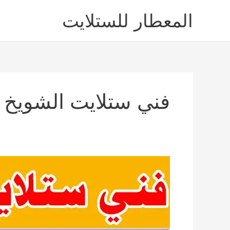
خطي
المعطار للستلايت
لى
لمحتوى
فني ستلايت الشويخ
فني
ستلايت
الشويخ
السكنية
66225479
خدمة